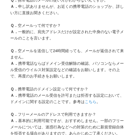
Ａ．
申し訳ありませんが、お近くの携帯電話のショップか、詳し
い方に直接お聞きください。
Ｑ．
空メールって何ですか？
Ａ．
一般的に、宛先アドレスだけが設定された中身のない電子メ
ールのことを言います。
Ｑ．
空メールを送信して24時間経っても、メールが返信されて来
ません。
Ａ．
携帯電話ならばドメイン受信解除の確認、パソコンならメー
ル受信のウイルス対策設定などの確認をお願いします。その上
で、再度のお手続きをお願いします。
Ｑ．
携帯電話のドメイン設定って何ですか？
Ａ．
携帯電話のメール受信を許可または拒否する設定において、
ドメインに関する設定のことです。参考は
こちら
。
Ｑ．
フリーメールのアドレスで利用できますか？
Ａ．
基本的に利用可能ですが、おすすめしません。一部のフリー
メールについては、迷惑行為などへの対策のために新規登録自体
を拒否する場合がありますので、あらかじめご了承ください。