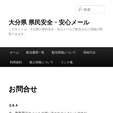
メ
イ
検
ン
索
コ
大分県 県民安全・安心メール
ン
このサイトは、大分県の県民安全・安心メールで配信された情報が閲
テ
覧できます。
ン
ツ
へ
メ
移
ホーム
配信履歴一覧
配信情報について
登録方法
イ
動
ン
利用規約
個人情報について
リンク集
メ
ニ
ュ
ー
お問合せ
Ｑ＆Ａ
Ｑ．
携帯電話のメールの使い方がわからないんですが。