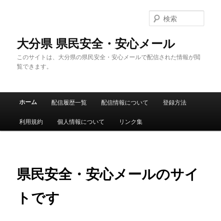
メ
イ
検
ン
索
コ
大分県 県民安全・安心メール
ン
このサイトは、大分県の県民安全・安心メールで配信された情報が閲
テ
覧できます。
ン
ツ
へ
メ
移
ホーム
配信履歴一覧
配信情報について
登録方法
イ
動
ン
利用規約
個人情報について
リンク集
メ
ニ
ュ
ー
県民安全・安心メールのサイ
トです