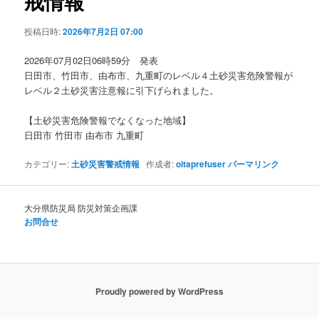
戒情報
ョ
ン
投稿日時:
2026年7月2日 07:00
2026年07月02日06時59分 発表
日田市、竹田市、由布市、九重町のレベル４土砂災害危険警報が
レベル２土砂災害注意報に引下げられました。
【土砂災害危険警報でなくなった地域】
日田市 竹田市 由布市 九重町
カテゴリー:
土砂災害警戒情報
作成者:
oitaprefuser
パーマリンク
大分県防災局 防災対策企画課
お問合せ
Proudly powered by WordPress