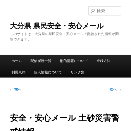
メ
イ
検
ン
索
コ
大分県 県民安全・安心メール
ン
このサイトは、大分県の県民安全・安心メールで配信された情報が閲
テ
覧できます。
ン
ツ
へ
メ
移
ホーム
配信履歴一覧
配信情報について
登録方法
イ
動
ン
利用規約
個人情報について
リンク集
メ
ニ
ュ
投
←
前へ
次へ
→
ー
稿
ナ
ビ
ゲ
安全・安心メール 土砂災害警
ー
シ