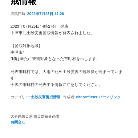
戒情報
ョ
ン
投稿日時:
2023年7月25日 14:28
2023年07月25日14時27分 発表
中津市に土砂災害警戒情報が発表されました。
【警戒対象地域】
中津市*
*印は新たに警戒対象となった市町村を示します。
発表市町村では、大雨のため土砂災害の危険度が高まっていま
す!
今後の市町村の発表する情報に注意してください。
カテゴリー:
土砂災害警戒情報
作成者:
oitaprefuser
パーマリンク
大分県防災局 防災対策企画課
お問合せ