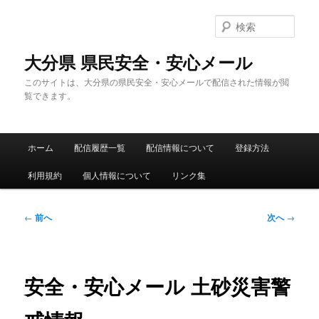
メ
イ
検
ン
索
コ
大分県 県民安全・安心メール
ン
このサイトは、大分県の県民安全・安心メールで配信された情報が閲
テ
覧できます。
ン
ツ
へ
メ
移
ホーム
配信履歴一覧
配信情報について
登録方法
イ
動
ン
利用規約
個人情報について
リンク集
メ
ニ
ュ
投
←
前へ
次へ
→
ー
稿
ナ
ビ
ゲ
安全・安心メール 土砂災害警
ー
シ