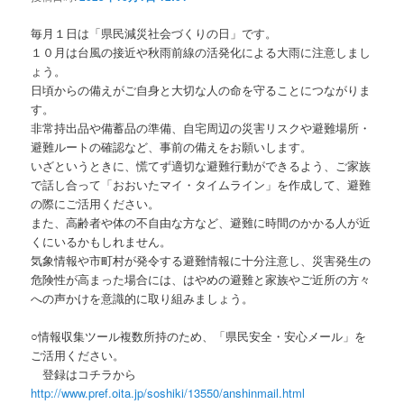
ョ
ン
毎月１日は「県民減災社会づくりの日」です。
１０月は台風の接近や秋雨前線の活発化による大雨に注意しまし
ょう。
日頃からの備えがご自身と大切な人の命を守ることにつながりま
す。
非常持出品や備蓄品の準備、自宅周辺の災害リスクや避難場所・
避難ルートの確認など、事前の備えをお願いします。
いざというときに、慌てず適切な避難行動ができるよう、ご家族
で話し合って「おおいたマイ・タイムライン」を作成して、避難
の際にご活用ください。
また、高齢者や体の不自由な方など、避難に時間のかかる人が近
くにいるかもしれません。
気象情報や市町村が発令する避難情報に十分注意し、災害発生の
危険性が高まった場合には、はやめの避難と家族やご近所の方々
への声かけを意識的に取り組みましょう。
○情報収集ツール複数所持のため、「県民安全・安心メール」を
ご活用ください。
登録はコチラから
http://www.pref.oita.jp/soshiki/13550/anshinmail.html