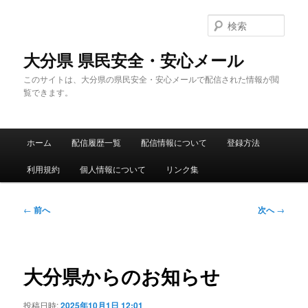
メ
イ
検
ン
索
コ
大分県 県民安全・安心メール
ン
このサイトは、大分県の県民安全・安心メールで配信された情報が閲
テ
覧できます。
ン
ツ
へ
メ
移
ホーム
配信履歴一覧
配信情報について
登録方法
イ
動
ン
利用規約
個人情報について
リンク集
メ
ニ
ュ
投
←
前へ
次へ
→
ー
稿
ナ
ビ
ゲ
大分県からのお知らせ
ー
シ
投稿日時:
2025年10月1日 12:01