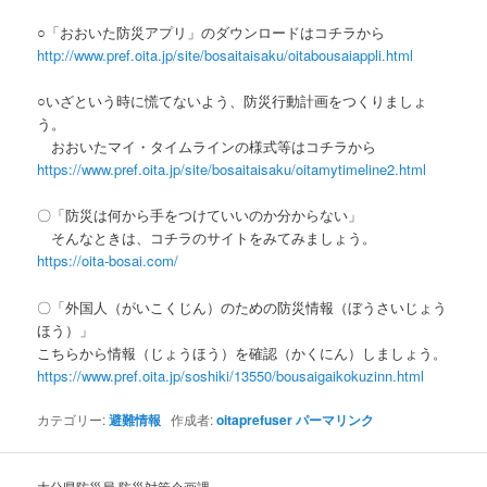
○「おおいた防災アプリ」のダウンロードはコチラから
http://www.pref.oita.jp/site/bosaitaisaku/oitabousaiappli.html
○いざという時に慌てないよう、防災行動計画をつくりましょ
う。
おおいたマイ・タイムラインの様式等はコチラから
https://www.pref.oita.jp/site/bosaitaisaku/oitamytimeline2.html
〇「防災は何から手をつけていいのか分からない」
そんなときは、コチラのサイトをみてみましょう。
https://oita-bosai.com/
〇「外国人（がいこくじん）のための防災情報（ぼうさいじょう
ほう）」
こちらから情報（じょうほう）を確認（かくにん）しましょう。
https://www.pref.oita.jp/soshiki/13550/bousaigaikokuzinn.html
カテゴリー:
避難情報
作成者:
oitaprefuser
パーマリンク
大分県防災局 防災対策企画課