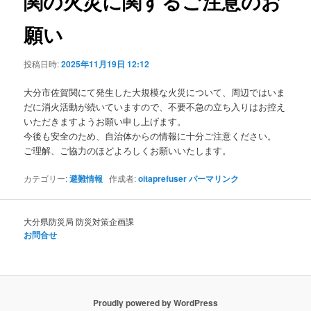
関の火災に関するご注意のお
ョ
ン
願い
投稿日時:
2025年11月19日 12:12
大分市佐賀関にて発生した大規模な火災について、周辺ではいま
だに消火活動が続いていますので、不要不急の立ち入りはお控え
いただきますようお願い申し上げます。
今後も安全のため、自治体からの情報に十分ご注意ください。
ご理解、ご協力のほどよろしくお願いいたします。
カテゴリー:
避難情報
作成者:
oitaprefuser
パーマリンク
大分県防災局 防災対策企画課
お問合せ
Proudly powered by WordPress