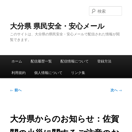
メ
イ
検
ン
索
コ
大分県 県民安全・安心メール
ン
このサイトは、大分県の県民安全・安心メールで配信された情報が閲
テ
覧できます。
ン
ツ
へ
メ
移
ホーム
配信履歴一覧
配信情報について
登録方法
イ
動
ン
利用規約
個人情報について
リンク集
メ
ニ
ュ
投
←
前へ
次へ
→
ー
稿
ナ
ビ
ゲ
大分県からのお知らせ：佐賀
ー
シ