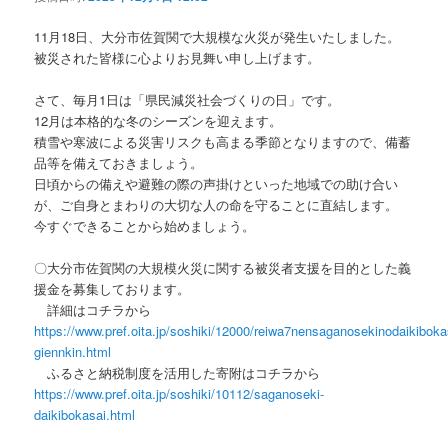
ョ
ン
11月18日、大分市佐賀関で大規模な火災が発生いたしました。
被災された皆様に心よりお見舞い申し上げます。
さて、毎月1日は「県民減災社会づくりの日」です。
12月は本格的な冬のシーズンを迎えます。
積雪や寒波による災害リスクも高まる季節となりますので、備蓄
品等を備えておきましょう。
日頃からの備えや避難の際の声掛けといった地域での助け合い
が、ご自身とまわりの大切な人の命を守ることに直結します。
今すぐできることから始めましょう。
〇大分市佐賀関の大規模火災に関する被災者支援を目的とした義
援金を募集しております。
詳細はコチラから
https://www.pref.oita.jp/soshiki/12000/reiwa7nensaganosekinodaikiboka
giennkin.html
ふるさと納税制度を活用した寄附はコチラから
https://www.pref.oita.jp/soshiki/10112/saganoseki-
daikibokasai.html