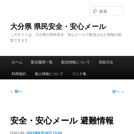
メ
イ
検
ン
索
コ
大分県 県民安全・安心メール
ン
このサイトは、大分県の県民安全・安心メールで配信された情報が閲
テ
覧できます。
ン
ツ
へ
メ
移
ホーム
配信履歴一覧
配信情報について
登録方法
イ
動
ン
利用規約
個人情報について
リンク集
メ
ニ
ュ
投
←
前へ
次へ
→
ー
稿
ナ
ビ
ゲ
安全・安心メール 避難情報
ー
シ
投稿日時:
2022年9月18日 13:03