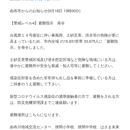
ョ
ン
由布市からのお知らせ(9月18日 13時00分)
【警戒レベル4】避難指示 発令
台風第１４号接近に伴い暴風雨、土砂災害、洪水等の危険が更に
高まっているため、市内全域 の15,631世帯 33,675人に「避難指
示」を発令しました。
土砂災害警戒区域及び浸水想定区域など危険な地域にいる方は、
速やかに避難所や安全な親戚・知人宅等に避難してください。
感染症対策を含めた非常持ち出し品を事前に準備している方は、
ご持参のうえ避難して下さい。
新型コロナウイルス感染症の濃厚接触者の方で、避難をされる方
は、防災危機管理課までご連絡願います。
避難場所はこちらになります。
由布川地域交流センター、挾間小学校、挾間中学校、はさま未来