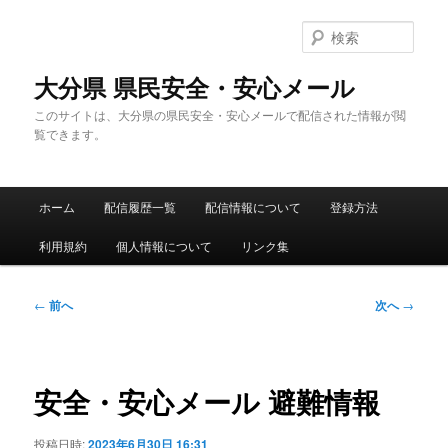
メ
イ
検
ン
索
コ
大分県 県民安全・安心メール
ン
このサイトは、大分県の県民安全・安心メールで配信された情報が閲
テ
覧できます。
ン
ツ
へ
メ
移
ホーム
配信履歴一覧
配信情報について
登録方法
イ
動
ン
利用規約
個人情報について
リンク集
メ
ニ
ュ
投
←
前へ
次へ
→
ー
稿
ナ
ビ
ゲ
安全・安心メール 避難情報
ー
シ
投稿日時:
2023年6月30日 16:31