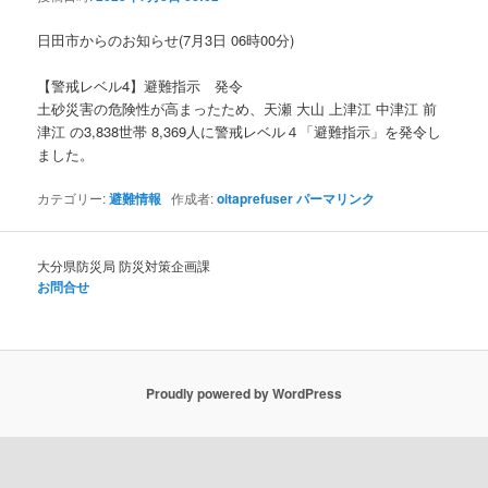
ョ
ン
日田市からのお知らせ(7月3日 06時00分)
【警戒レベル4】避難指示 発令
土砂災害の危険性が高まったため、天瀬 大山 上津江 中津江 前
津江 の3,838世帯 8,369人に警戒レベル４「避難指示」を発令し
ました。
カテゴリー:
避難情報
作成者:
oitaprefuser
パーマリンク
大分県防災局 防災対策企画課
お問合せ
Proudly powered by WordPress