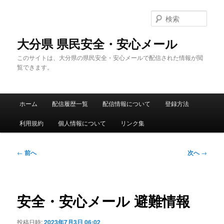
メ
イ
検
ン
索
コ
大分県 県民安全・安心メール
ン
このサイトは、大分県の県民安全・安心メールで配信された情報が閲
テ
覧できます。
ン
ツ
へ
メ
移
ホーム
配信履歴一覧
配信情報について
登録方法
イ
動
ン
利用規約
個人情報について
リンク集
メ
ニ
ュ
投
←
前へ
次へ
→
ー
稿
ナ
ビ
ゲ
安全・安心メール 避難情報
ー
シ
投稿日時:
2023年7月3日 06:02