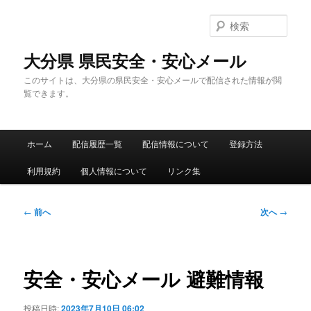
メ
イ
検
ン
索
コ
大分県 県民安全・安心メール
ン
このサイトは、大分県の県民安全・安心メールで配信された情報が閲
テ
覧できます。
ン
ツ
へ
メ
移
ホーム
配信履歴一覧
配信情報について
登録方法
イ
動
ン
利用規約
個人情報について
リンク集
メ
ニ
ュ
投
←
前へ
次へ
→
ー
稿
ナ
ビ
ゲ
安全・安心メール 避難情報
ー
シ
投稿日時:
2023年7月10日 06:02