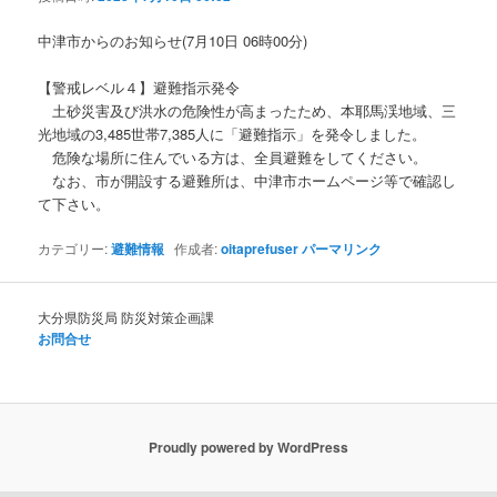
ョ
ン
中津市からのお知らせ(7月10日 06時00分)
【警戒レベル４】避難指示発令
土砂災害及び洪水の危険性が高まったため、本耶馬渓地域、三
光地域の3,485世帯7,385人に「避難指示」を発令しました。
危険な場所に住んでいる方は、全員避難をしてください。
なお、市が開設する避難所は、中津市ホームページ等で確認し
て下さい。
カテゴリー:
避難情報
作成者:
oitaprefuser
パーマリンク
大分県防災局 防災対策企画課
お問合せ
Proudly powered by WordPress