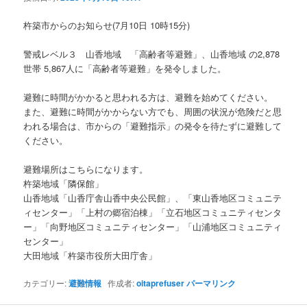
ョ
ン
杵築市からのお知らせ(7月10日 10時15分)
警戒レベル３ 山香地域 「高齢者等避難」、山香地域 の2,878
世帯 5,867人に「高齢者等避難」を発令しました。
避難に時間がかかると思われる方は、避難を始めてください。
また、避難に時間がかからない方でも、周囲の状況が危険だと思
われる場合は、市からの「避難指示」の発令を待たずに避難して
ください。
避難場所はこちらになります。
杵築地域「隣保館」
山香地域「山香庁舎山香中央公民館」、「東山香地区コミュニテ
ィセンター」「上村の郷宿泊棟」「立石地区コミュニティセンタ
ー」「向野地区コミュニティセンター」「山浦地区コミュニティ
センター」
大田地域「杵築市役所大田庁舎」
カテゴリー:
避難情報
作成者:
oitaprefuser
パーマリンク