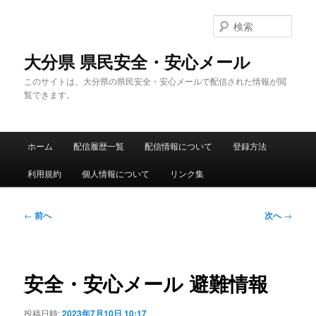
メ
イ
検
ン
索
コ
大分県 県民安全・安心メール
ン
このサイトは、大分県の県民安全・安心メールで配信された情報が閲
テ
覧できます。
ン
ツ
へ
メ
移
ホーム
配信履歴一覧
配信情報について
登録方法
イ
動
ン
利用規約
個人情報について
リンク集
メ
ニ
ュ
投
←
前へ
次へ
→
ー
稿
ナ
ビ
ゲ
安全・安心メール 避難情報
ー
シ
投稿日時:
2023年7月10日 10:17