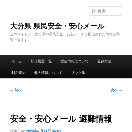
メ
イ
検
ン
索
コ
大分県 県民安全・安心メール
ン
このサイトは、大分県の県民安全・安心メールで配信された情報が閲
テ
覧できます。
ン
ツ
へ
メ
移
ホーム
配信履歴一覧
配信情報について
登録方法
イ
動
ン
利用規約
個人情報について
リンク集
メ
ニ
ュ
投
←
前へ
次へ
→
ー
稿
ナ
ビ
ゲ
安全・安心メール 避難情報
ー
シ
投稿日時:
2023年7月11日 06:01