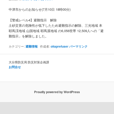
ョ
ン
中津市からのお知らせ(7月10日 18時00分)
【警戒レベル4】避難指示 解除
土砂災害の危険性が低下したため避難指示の解除、三光地域 本
耶馬渓地域 山国地域 耶馬溪地域 の6,056世帯 12,509人への「避
難指示」を解除しました。
カテゴリー:
避難情報
作成者:
oitaprefuser
パーマリンク
大分県防災局 防災対策企画課
お問合せ
Proudly powered by WordPress