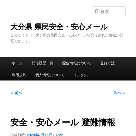
メ
イ
検
ン
索
コ
大分県 県民安全・安心メール
ン
このサイトは、大分県の県民安全・安心メールで配信された情報が閲
テ
覧できます。
ン
ツ
へ
メ
移
ホーム
配信履歴一覧
配信情報について
登録方法
イ
動
ン
利用規約
個人情報について
リンク集
メ
ニ
ュ
投
←
前へ
次へ
→
ー
稿
ナ
ビ
ゲ
安全・安心メール 避難情報
ー
シ
投稿日時:
2023年7月11日 07:22