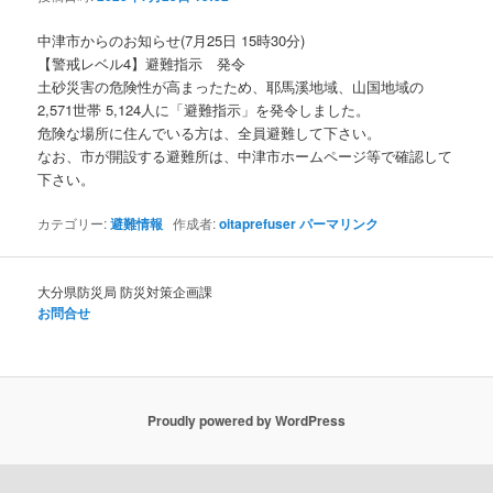
ョ
ン
中津市からのお知らせ(7月25日 15時30分)
【警戒レベル4】避難指示 発令
土砂災害の危険性が高まったため、耶馬溪地域、山国地域の
2,571世帯 5,124人に「避難指示」を発令しました。
危険な場所に住んでいる方は、全員避難して下さい。
なお、市が開設する避難所は、中津市ホームページ等で確認して
下さい。
カテゴリー:
避難情報
作成者:
oitaprefuser
パーマリンク
大分県防災局 防災対策企画課
お問合せ
Proudly powered by WordPress