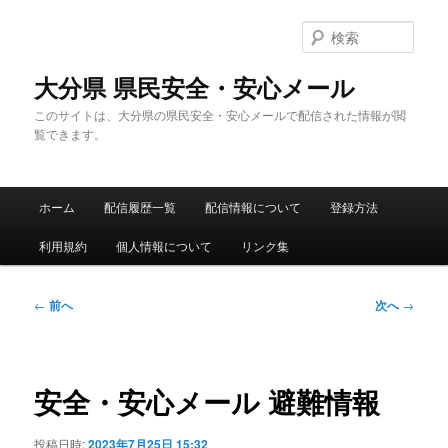
メ
イ
検
ン
索
コ
大分県 県民安全・安心メール
ン
このサイトは、大分県の県民安全・安心メールで配信された情報が閲
テ
覧できます。
ン
ツ
へ
メ
移
ホーム
配信履歴一覧
配信情報について
登録方法
イ
動
ン
利用規約
個人情報について
リンク集
メ
ニ
ュ
投
←
前へ
次へ
→
ー
稿
ナ
ビ
ゲ
安全・安心メール 避難情報
ー
シ
投稿日時:
2023年7月25日 15:32