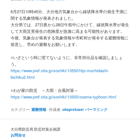
ョ
ン
6月27日10時45分、大分地方気象台から線状降水帯の発生予測に
関する気象情報が発表されました。
大分県では、27日夜から28日午前中にかけて、線状降水帯が発生
して大雨災害発生の危険度が急激に高まる可能性があります。
今後、気象台が発表する気象情報や市町村が発令する避難情報に
留意し、早めの避難をお願いします。
○いざという時に慌てないように、非常持出品を確認しましょ
う。
https://www.pref.oita.jp/soshiki/13550/hijo-mochidashi-
bichiku2.html
○わが家の防災 ～大雨・台風対策～
https://www.pref.oita.jp/soshiki/13550/ooame-typhoon.html
カテゴリー:
避難情報
作成者:
oitaprefuser
パーマリンク
大分県防災局 防災対策企画課
お問合せ