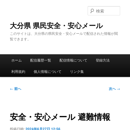
メ
イ
検
ン
索
コ
大分県 県民安全・安心メール
ン
このサイトは、大分県の県民安全・安心メールで配信された情報が閲
テ
覧できます。
ン
ツ
へ
メ
移
ホーム
配信履歴一覧
配信情報について
登録方法
イ
動
ン
利用規約
個人情報について
リンク集
メ
ニ
ュ
投
←
前へ
次へ
→
ー
稿
ナ
ビ
ゲ
安全・安心メール 避難情報
ー
シ
投稿日時:
2024年6月27日 12:56