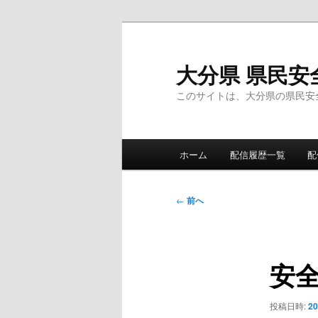
メ
イ
ン
大分県 県民安
コ
このサイトは、大分県の県民安
ン
テ
ン
メ
ツ
ホーム
配信履歴一覧
配
イ
へ
ン
移
メ
投
動
←
前へ
ニ
稿
ュ
ナ
ー
ビ
安
ゲ
ー
シ
投稿日時:
2