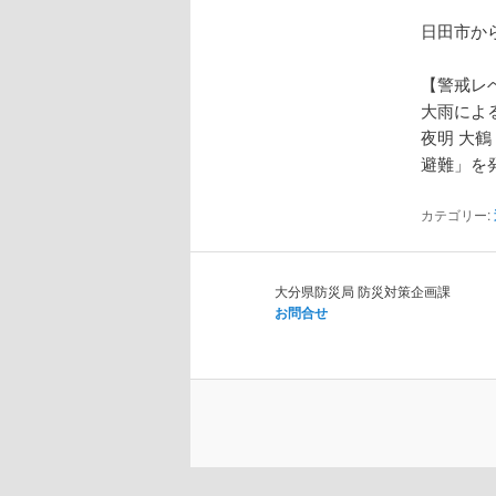
ョ
ン
日田市から
【警戒レ
大雨によ
夜明 大鶴 
避難」を
カテゴリー:
大分県防災局 防災対策企画課
お問合せ