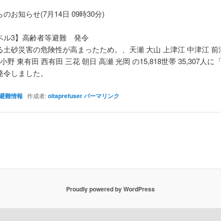
のお知らせ(7月14日 09時30分)
ベル3】高齢者等避難 発令
る土砂災害の危険性が高まったため。、天瀬 大山 上津江 中津江 前
小野 東有田 西有田 三花 朝日 高瀬 光岡 の15,818世帯 35,307人
発令しました。
避難情報
作成者:
oitaprefuser
パーマリンク
Proudly powered by WordPress