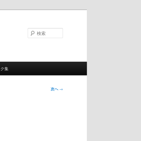
検
索
ンク集
次へ
→