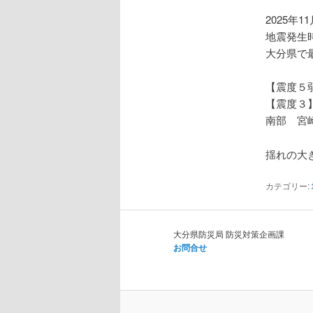
ョ
ン
2025年1
地震発生時
大分県で
【震度５
【震度３
南部 宮
揺れの大
カテゴリー:
大分県防災局 防災対策企画課
お問合せ