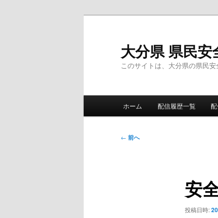
メ
イ
ン
大分県 県民安
コ
このサイトは、大分県の県民安
ン
テ
ン
メ
ツ
ホーム
配信履歴一覧
配
イ
へ
ン
移
メ
投
動
←
前へ
ニ
稿
ュ
ナ
ー
ビ
安
ゲ
ー
シ
投稿日時:
2