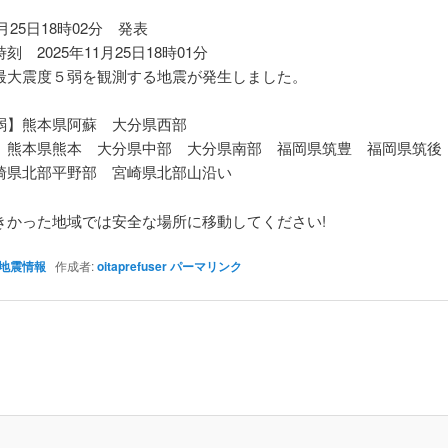
1月25日18時02分 発表
刻 2025年11月25日18時01分
最大震度５弱を観測する地震が発生しました。
弱】熊本県阿蘇 大分県西部
】熊本県熊本 大分県中部 大分県南部 福岡県筑豊 福岡県筑後
崎県北部平野部 宮崎県北部山沿い
きかった地域では安全な場所に移動してください!
地震情報
作成者:
oitaprefuser
パーマリンク