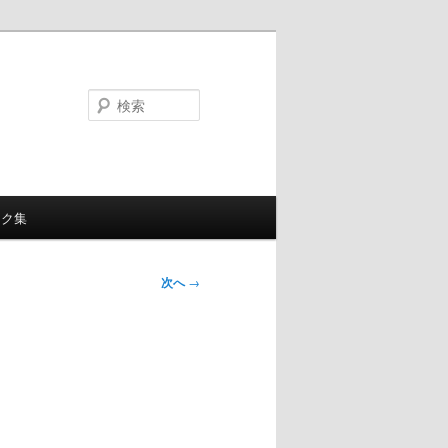
検
索
ンク集
次へ
→