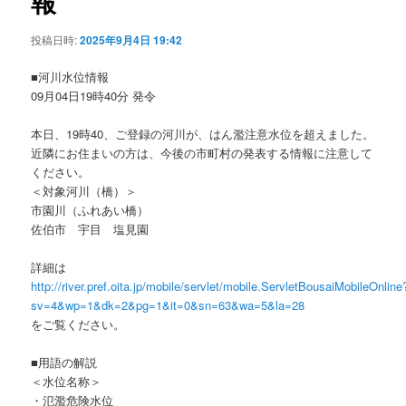
報
ョ
ン
投稿日時:
2025年9月4日 19:42
■河川水位情報
09月04日19時40分 発令
本日、19時40、ご登録の河川が、はん濫注意水位を超えました。
近隣にお住まいの方は、今後の市町村の発表する情報に注意して
ください。
＜対象河川（橋）＞
市園川（ふれあい橋）
佐伯市 宇目 塩見園
詳細は
http://river.pref.oita.jp/mobile/servlet/mobile.ServletBousaiMobileOnline
sv=4&wp=1&dk=2&pg=1&it=0&sn=63&wa=5&la=28
をご覧ください。
■用語の解説
＜水位名称＞
・氾濫危険水位