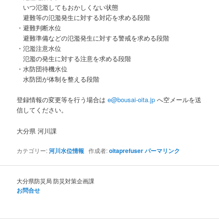
いつ氾濫してもおかしくない状態
避難等の氾濫発生に対する対応を求める段階
・避難判断水位
避難準備などの氾濫発生に対する警戒を求める段階
・氾濫注意水位
氾濫の発生に対する注意を求める段階
・水防団待機水位
水防団が体制を整える段階
登録情報の変更等を行う場合は
e@bousai-oita.jp
へ空メールを送
信してください。
大分県 河川課
カテゴリー:
河川水位情報
作成者:
oitaprefuser
パーマリンク
大分県防災局 防災対策企画課
お問合せ