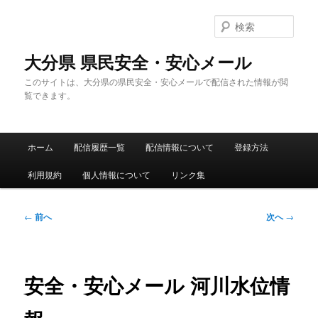
メ
イ
検
ン
索
コ
大分県 県民安全・安心メール
ン
このサイトは、大分県の県民安全・安心メールで配信された情報が閲
テ
覧できます。
ン
ツ
へ
メ
移
ホーム
配信履歴一覧
配信情報について
登録方法
イ
動
ン
利用規約
個人情報について
リンク集
メ
ニ
ュ
投
←
前へ
次へ
→
ー
稿
ナ
ビ
ゲ
安全・安心メール 河川水位情
ー
シ