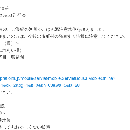
位情報
21時50分 発令
1時50、ご登録の河川が、はん濫注意水位を超えました。
住まいの方は、今後の市町村の発表する情報に注意してください。
川（橋）＞
ふれあい橋）
宇目 塩見園
er.pref.oita.jp/mobile/servlet/mobile.ServletBousaiMobileOnline?
1&dk=2&pg=1&it=0&sn=63&wa=5&la=28
ださい。
解説
称＞
険水位
してもおかしくない状態