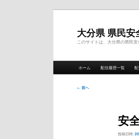
メ
イ
ン
大分県 県民安
コ
このサイトは、大分県の県民安
ン
テ
ン
メ
ツ
ホーム
配信履歴一覧
配
イ
へ
ン
移
メ
投
動
←
前へ
ニ
稿
ュ
ナ
ー
ビ
安
ゲ
ー
シ
投稿日時:
2