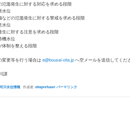
氾濫発生に対する対応を求める段階
断水位
などの氾濫発生に対する警戒を求める段階
意水位
生に対する注意を求める段階
待機水位
体制を整える段階
の変更等を行う場合は
e@bousai-oita.jp
へ空メールを送信してくだ
川課
河川水位情報
作成者:
oitaprefuser
パーマリンク