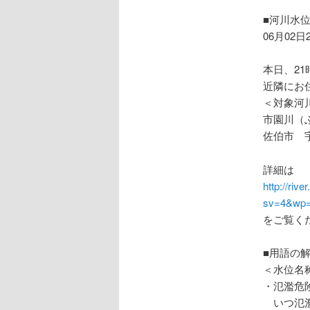
ョ
ン
■河川水
06月02日
本日、2
近隣にお
＜対象河
市園川（
佐伯市 
詳細は
http://riv
sv=4&wp=
をご覧く
■用語の
＜水位名
・氾濫危
いつ氾濫