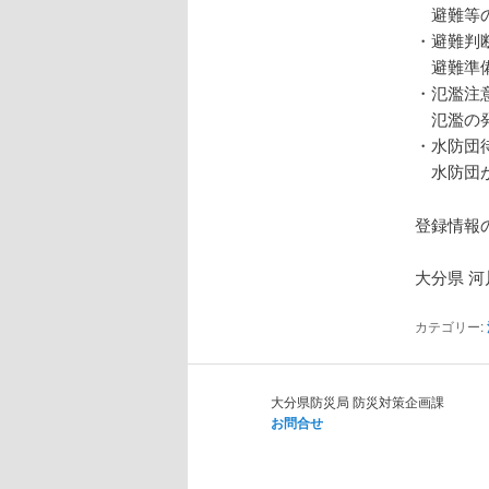
避難等の
・避難判
避難準備
・氾濫注
氾濫の発
・水防団
水防団が
登録情報
大分県 河
カテゴリー:
大分県防災局 防災対策企画課
お問合せ