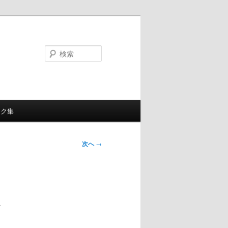
検
索
ンク集
次へ
→