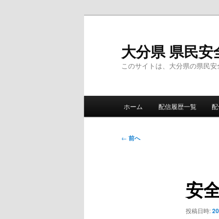
メ
イ
ン
大分県 県民安
コ
このサイトは、大分県の県民安
ン
テ
ン
メ
ツ
ホーム
配信履歴一覧
配
イ
へ
ン
移
メ
投
動
←
前へ
ニ
稿
ュ
ナ
ー
ビ
安
ゲ
ー
シ
投稿日時:
2