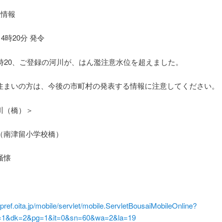
位情報
14時20分 発令
4時20、ご登録の河川が、はん濫注意水位を超えました。
住まいの方は、今後の市町村の発表する情報に注意してください。
川（橋）＞
（南津留小学校橋）
掻懐
er.pref.oita.jp/mobile/servlet/mobile.ServletBousaiMobileOnline?
1&dk=2&pg=1&it=0&sn=60&wa=2&la=19