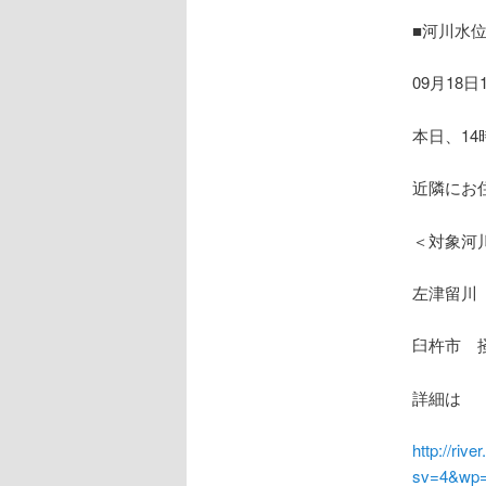
ョ
ン
■河川水
09月18日
本日、1
近隣にお
＜対象河
左津留川
臼杵市 
詳細は
http://riv
sv=4&wp=