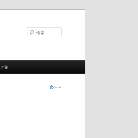
検
索
ンク集
次へ
→