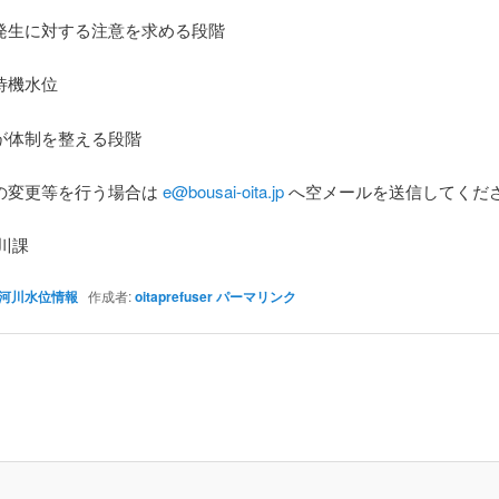
生に対する注意を求める段階
待機水位
体制を整える段階
の変更等を行う場合は
e@bousai-oita.jp
へ空メールを送信してくだ
川課
河川水位情報
作成者:
oitaprefuser
パーマリンク