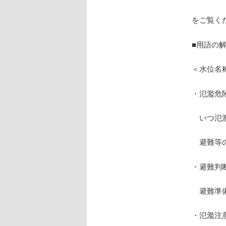
をご覧く
■用語の
＜水位名
・氾濫危
いつ氾濫
避難等の
・避難判
避難準備
・氾濫注