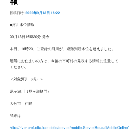
報
ョ
ン
投稿日時:
2022年9月18日 16:22
■河川水位情報
09月18日16時20分 発令
本日、16時20、ご登録の河川が、避難判断水位を超えました。
近隣にお住まいの方は、今後の市町村の発表する情報に注意して
ください。
＜対象河川（橋）＞
尼ヶ瀬川（尼ヶ瀬樋門）
大分市 荏隈
詳細は
http://river.pref.oita.jp/mobile/servlet/mobile.ServletBousaiMobileOnline