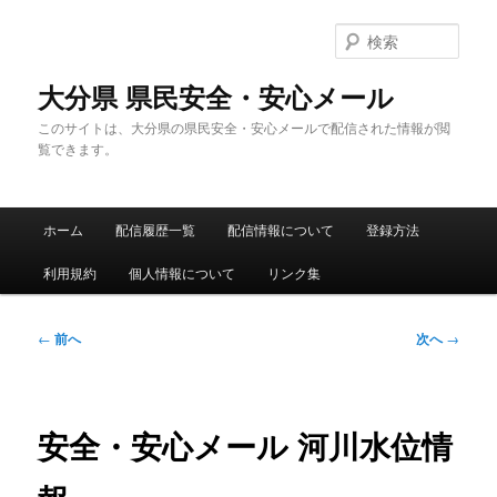
メ
イ
検
ン
索
コ
大分県 県民安全・安心メール
ン
このサイトは、大分県の県民安全・安心メールで配信された情報が閲
テ
覧できます。
ン
ツ
へ
メ
移
ホーム
配信履歴一覧
配信情報について
登録方法
イ
動
ン
利用規約
個人情報について
リンク集
メ
ニ
ュ
投
←
前へ
次へ
→
ー
稿
ナ
ビ
ゲ
安全・安心メール 河川水位情
ー
シ