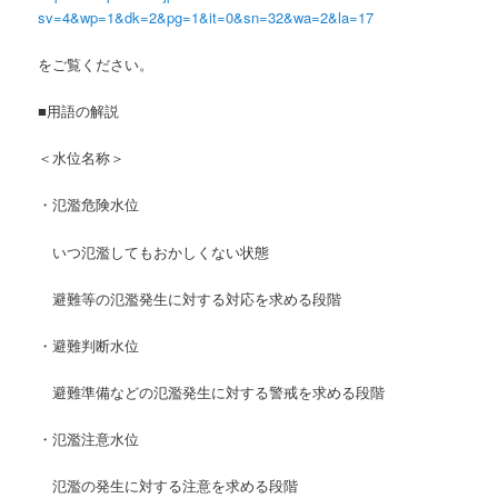
sv=4&wp=1&dk=2&pg=1&it=0&sn=32&wa=2&la=17
をご覧ください。
■用語の解説
＜水位名称＞
・氾濫危険水位
いつ氾濫してもおかしくない状態
避難等の氾濫発生に対する対応を求める段階
・避難判断水位
避難準備などの氾濫発生に対する警戒を求める段階
・氾濫注意水位
氾濫の発生に対する注意を求める段階