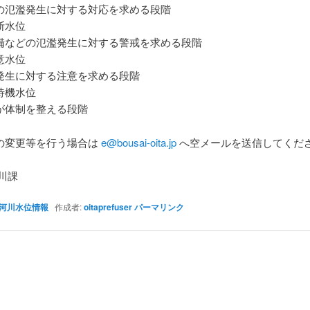
氾濫発生に対する対応を求める段階
断水位
などの氾濫発生に対する警戒を求める段階
意水位
生に対する注意を求める段階
待機水位
体制を整える段階
の変更等を行う場合は
e@bousai-oita.jp
へ空メールを送信してくだ
川課
河川水位情報
作成者:
oitaprefuser
パーマリンク