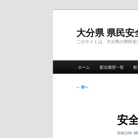
メ
イ
ン
大分県 県民安
コ
このサイトは、大分県の県民安
ン
テ
ン
メ
ツ
ホーム
配信履歴一覧
配
イ
へ
ン
移
メ
投
動
←
前へ
ニ
稿
ュ
ナ
ー
ビ
安
ゲ
ー
シ
投稿日時:
2