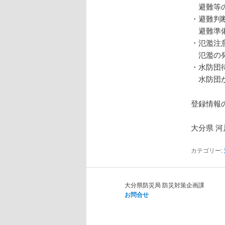
避難等の
・避難判
避難準備
・氾濫注
氾濫の発
・水防団
水防団が
登録情報
大分県 河
カテゴリー:
大分県防災局 防災対策企画課
お問合せ