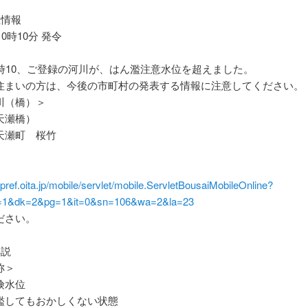
位情報
10時10分 発令
0時10、ご登録の河川が、はん濫注意水位を超えました。
住まいの方は、今後の市町村の発表する情報に注意してください。
川（橋）＞
天瀬橋）
天瀬町 桜竹
er.pref.oita.jp/mobile/servlet/mobile.ServletBousaiMobileOnline?
1&dk=2&pg=1&it=0&sn=106&wa=2&la=23
ださい。
解説
称＞
険水位
してもおかしくない状態