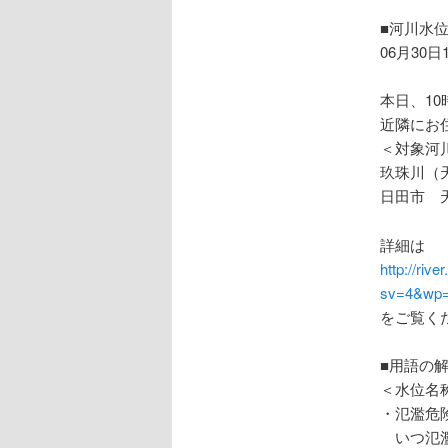
ョ
ン
■河川水
06月30日
本日、1
近隣にお
＜対象河
玖珠川（
日田市 
詳細は
http://riv
sv=4&wp=
をご覧く
■用語の
＜水位名
・氾濫危
いつ氾濫