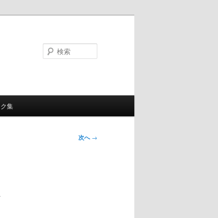
検
索
ンク集
次へ
→