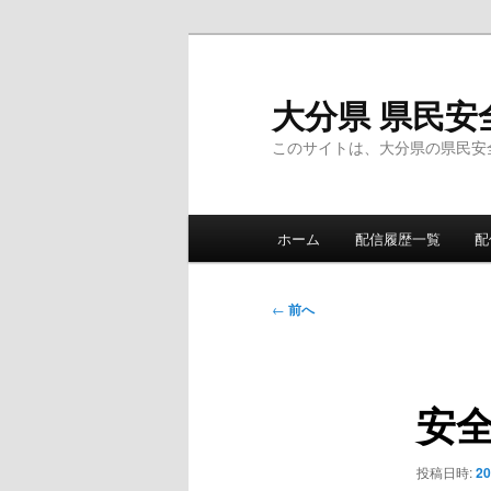
メ
イ
ン
大分県 県民安
コ
このサイトは、大分県の県民安
ン
テ
ン
メ
ツ
ホーム
配信履歴一覧
配
イ
へ
ン
移
メ
投
動
←
前へ
ニ
稿
ュ
ナ
ー
ビ
安
ゲ
ー
シ
投稿日時:
2