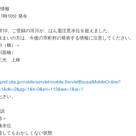
位情報
11時10分 発令
1時10、ご登録の河川が、はん濫注意水位を超えました。
住まいの方は、今後の市町村の発表する情報に注意してください。
川（橋）＞
川面橋）
三光 上秣
er.pref.oita.jp/mobile/servlet/mobile.ServletBousaiMobileOnline?
1&dk=2&pg=1&it=0&sn=113&wa=1&la=1
ださい。
解説
称＞
険水位
してもおかしくない状態