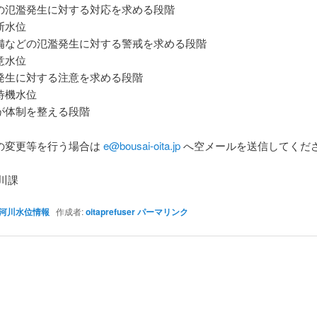
氾濫発生に対する対応を求める段階
断水位
などの氾濫発生に対する警戒を求める段階
意水位
生に対する注意を求める段階
待機水位
体制を整える段階
の変更等を行う場合は
e@bousai-oita.jp
へ空メールを送信してくだ
川課
河川水位情報
作成者:
oitaprefuser
パーマリンク