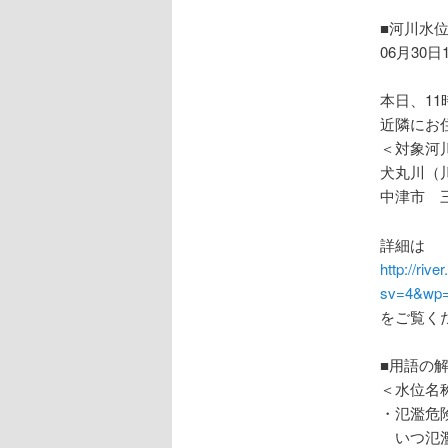
ョ
ン
■河川水
06月30日
本日、1
近隣にお
＜対象河
犬丸川（
中津市 
詳細は
http://riv
sv=4&wp=
をご覧く
■用語の
＜水位名
・氾濫危
いつ氾濫