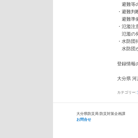
避難等の
・避難判
避難準備
・氾濫注
氾濫の発
・水防団
水防団が
登録情報
大分県 河
カテゴリー:
大分県防災局 防災対策企画課
お問合せ