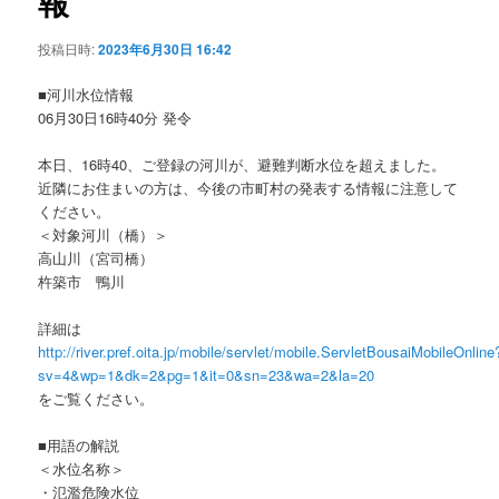
報
ョ
ン
投稿日時:
2023年6月30日 16:42
■河川水位情報
06月30日16時40分 発令
本日、16時40、ご登録の河川が、避難判断水位を超えました。
近隣にお住まいの方は、今後の市町村の発表する情報に注意して
ください。
＜対象河川（橋）＞
高山川（宮司橋）
杵築市 鴨川
詳細は
http://river.pref.oita.jp/mobile/servlet/mobile.ServletBousaiMobileOnline
sv=4&wp=1&dk=2&pg=1&it=0&sn=23&wa=2&la=20
をご覧ください。
■用語の解説
＜水位名称＞
・氾濫危険水位