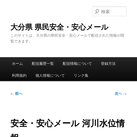
メ
イ
検
ン
索
コ
大分県 県民安全・安心メール
ン
このサイトは、大分県の県民安全・安心メールで配信された情報が閲
テ
覧できます。
ン
ツ
へ
メ
移
ホーム
配信履歴一覧
配信情報について
登録方法
イ
動
ン
利用規約
個人情報について
リンク集
メ
ニ
ュ
投
←
前へ
次へ
→
ー
稿
ナ
ビ
ゲ
安全・安心メール 河川水位情
ー
シ