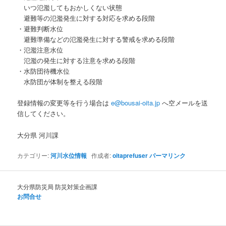
いつ氾濫してもおかしくない状態
避難等の氾濫発生に対する対応を求める段階
・避難判断水位
避難準備などの氾濫発生に対する警戒を求める段階
・氾濫注意水位
氾濫の発生に対する注意を求める段階
・水防団待機水位
水防団が体制を整える段階
登録情報の変更等を行う場合は
e@bousai-oita.jp
へ空メールを送
信してください。
大分県 河川課
カテゴリー:
河川水位情報
作成者:
oitaprefuser
パーマリンク
大分県防災局 防災対策企画課
お問合せ