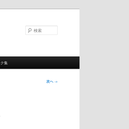
検
索
ンク集
次へ
→