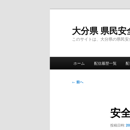
メ
イ
ン
大分県 県民安
コ
このサイトは、大分県の県民安
ン
テ
ン
メ
ツ
ホーム
配信履歴一覧
配
イ
へ
ン
移
メ
投
動
←
前へ
ニ
稿
ュ
ナ
ー
ビ
安
ゲ
ー
シ
投稿日時:
2