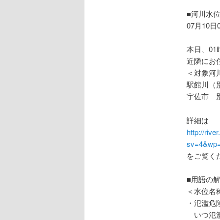
ョ
ン
■河川水
07月10日
本日、0
近隣にお
＜対象河
駅館川（
宇佐市 
詳細は
http://riv
sv=4&wp=
をご覧く
■用語の
＜水位名
・氾濫危
いつ氾濫