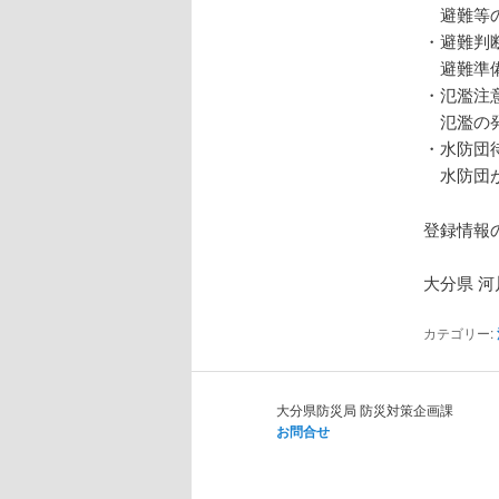
避難等の
・避難判
避難準備
・氾濫注
氾濫の発
・水防団
水防団が
登録情報
大分県 河
カテゴリー:
大分県防災局 防災対策企画課
お問合せ