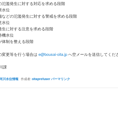
氾濫発生に対する対応を求める段階
断水位
などの氾濫発生に対する警戒を求める段階
意水位
生に対する注意を求める段階
待機水位
体制を整える段階
の変更等を行う場合は
e@bousai-oita.jp
へ空メールを送信してくだ
川課
河川水位情報
作成者:
oitaprefuser
パーマリンク