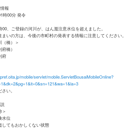
位情報
01時00分 発令
1時00、ご登録の河川が、はん濫注意水位を超えました。
住まいの方は、今後の市町村の発表する情報に注意してください。
川（橋）＞
別府橋）
別府
er.pref.oita.jp/mobile/servlet/mobile.ServletBousaiMobileOnline?
1&dk=2&pg=1&it=0&sn=121&wa=1&la=3
ださい。
解説
称＞
険水位
してもおかしくない状態