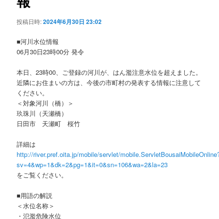
報
ョ
ン
投稿日時:
2024年6月30日 23:02
■河川水位情報
06月30日23時00分 発令
本日、23時00、ご登録の河川が、はん濫注意水位を超えました。
近隣にお住まいの方は、今後の市町村の発表する情報に注意して
ください。
＜対象河川（橋）＞
玖珠川（天瀬橋）
日田市 天瀬町 桜竹
詳細は
http://river.pref.oita.jp/mobile/servlet/mobile.ServletBousaiMobileOnline
sv=4&wp=1&dk=2&pg=1&it=0&sn=106&wa=2&la=23
をご覧ください。
■用語の解説
＜水位名称＞
・氾濫危険水位