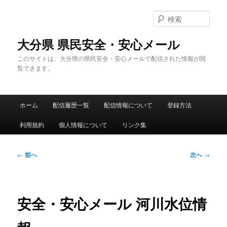
メ
イ
検
ン
索
コ
大分県 県民安全・安心メール
ン
このサイトは、大分県の県民安全・安心メールで配信された情報が閲
テ
覧できます。
ン
ツ
へ
メ
移
ホーム
配信履歴一覧
配信情報について
登録方法
イ
動
ン
利用規約
個人情報について
リンク集
メ
ニ
ュ
投
←
前へ
次へ
→
ー
稿
ナ
ビ
ゲ
安全・安心メール 河川水位情
ー
シ