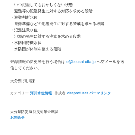
いつ氾濫してもおかしくない状態
避難等の氾濫発生に対する対応を求める段階
・避難判断水位
避難準備などの氾濫発生に対する警戒を求める段階
・氾濫注意水位
氾濫の発生に対する注意を求める段階
・水防団待機水位
水防団が体制を整える段階
登録情報の変更等を行う場合は
e@bousai-oita.jp
へ空メールを送
信してください。
大分県 河川課
カテゴリー:
河川水位情報
作成者:
oitaprefuser
パーマリンク
大分県防災局 防災対策企画課
お問合せ