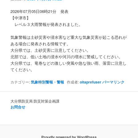
ョ
ン
2026年07月05日06時21分 発表
【中津市】
レベル３大雨警報が発表されました。
気象警報は土砂災害や浸水害など重大な気象災害が起こる恐れが
ある場合に発表される情報です。
大分県では、土砂災害に注意してください。
北部では、低い土地の浸水や河川の増水に警戒してください。
大分県では、竜巻などの激しい突風や急な強い雨、落雷に注意し
てください。
カテゴリー:
気象特別警報・警報
作成者:
oitaprefuser
パーマリンク
大分県防災局 防災対策企画課
お問合せ
Proudly powered by WordPress