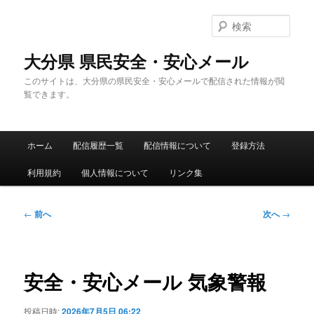
メ
イ
検
ン
索
コ
大分県 県民安全・安心メール
ン
このサイトは、大分県の県民安全・安心メールで配信された情報が閲
テ
覧できます。
ン
ツ
へ
メ
移
ホーム
配信履歴一覧
配信情報について
登録方法
イ
動
ン
利用規約
個人情報について
リンク集
メ
ニ
ュ
投
←
前へ
次へ
→
ー
稿
ナ
ビ
ゲ
安全・安心メール 気象警報
ー
シ
投稿日時:
2026年7月5日 06:22