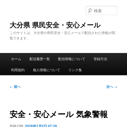
メ
イ
検
ン
索
コ
大分県 県民安全・安心メール
ン
このサイトは、大分県の県民安全・安心メールで配信された情報が閲
テ
覧できます。
ン
ツ
へ
メ
移
ホーム
配信履歴一覧
配信情報について
登録方法
イ
動
ン
利用規約
個人情報について
リンク集
メ
ニ
ュ
投
←
前へ
次へ
→
ー
稿
ナ
ビ
ゲ
安全・安心メール 気象警報
ー
シ
投稿日時:
2026年7月5日 07:28