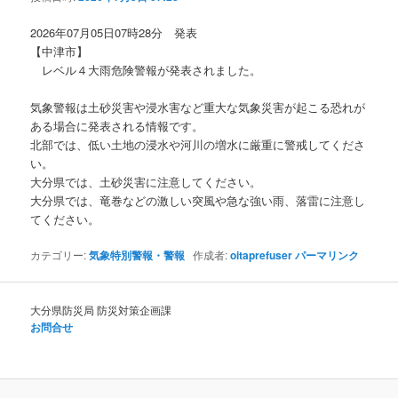
ョ
ン
2026年07月05日07時28分 発表
【中津市】
レベル４大雨危険警報が発表されました。
気象警報は土砂災害や浸水害など重大な気象災害が起こる恐れが
ある場合に発表される情報です。
北部では、低い土地の浸水や河川の増水に厳重に警戒してくださ
い。
大分県では、土砂災害に注意してください。
大分県では、竜巻などの激しい突風や急な強い雨、落雷に注意し
てください。
カテゴリー:
気象特別警報・警報
作成者:
oitaprefuser
パーマリンク
大分県防災局 防災対策企画課
お問合せ