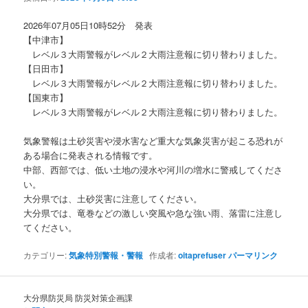
ョ
ン
2026年07月05日10時52分 発表
【中津市】
レベル３大雨警報がレベル２大雨注意報に切り替わりました。
【日田市】
レベル３大雨警報がレベル２大雨注意報に切り替わりました。
【国東市】
レベル３大雨警報がレベル２大雨注意報に切り替わりました。
気象警報は土砂災害や浸水害など重大な気象災害が起こる恐れが
ある場合に発表される情報です。
中部、西部では、低い土地の浸水や河川の増水に警戒してくださ
い。
大分県では、土砂災害に注意してください。
大分県では、竜巻などの激しい突風や急な強い雨、落雷に注意し
てください。
カテゴリー:
気象特別警報・警報
作成者:
oitaprefuser
パーマリンク
大分県防災局 防災対策企画課