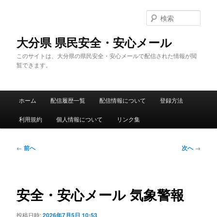
メ
イ
検
ン
索
コ
大分県 県民安全・安心メール
ン
このサイトは、大分県の県民安全・安心メールで配信された情報が閲
テ
覧できます。
ン
ツ
へ
メ
移
ホーム
配信履歴一覧
配信情報について
登録方法
イ
動
ン
利用規約
個人情報について
リンク集
メ
ニ
ュ
投
←
前へ
次へ
→
ー
稿
ナ
ビ
ゲ
安全・安心メール 気象警報
ー
シ
投稿日時:
2026年7月5日 10:53