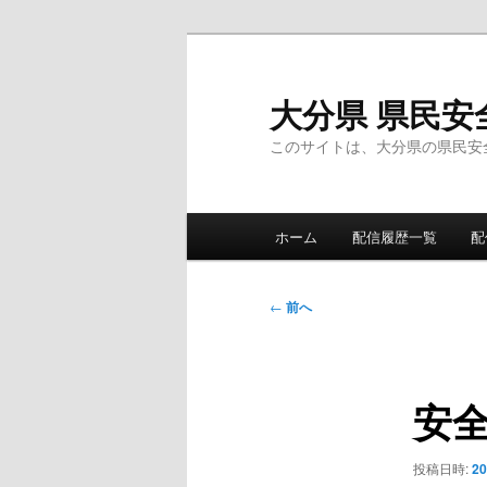
メ
イ
ン
大分県 県民安
コ
このサイトは、大分県の県民安
ン
テ
ン
メ
ツ
ホーム
配信履歴一覧
配
イ
へ
ン
移
メ
投
動
←
前へ
ニ
稿
ュ
ナ
ー
ビ
安
ゲ
ー
シ
投稿日時:
2