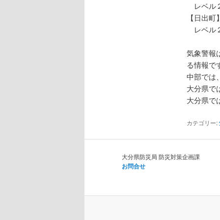
レベル２
【日出町
レベル２
気象警報
る情報で
中部では
大分県で
大分県で
カテゴリー:
大分県防災局 防災対策企画課
お問合せ