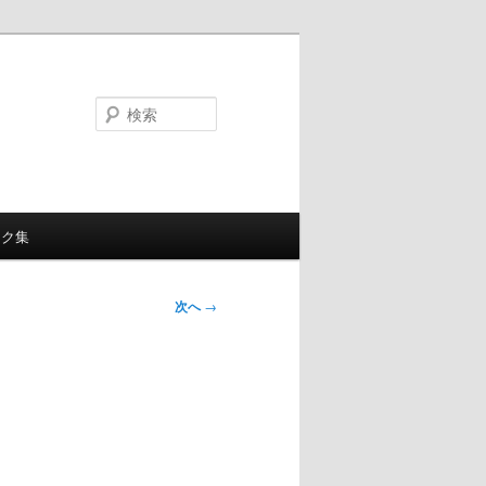
検
索
ンク集
次へ
→