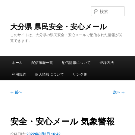
メ
イ
検
ン
索
コ
大分県 県民安全・安心メール
ン
このサイトは、大分県の県民安全・安心メールで配信された情報が閲
テ
覧できます。
ン
ツ
へ
メ
移
ホーム
配信履歴一覧
配信情報について
登録方法
イ
動
ン
利用規約
個人情報について
リンク集
メ
ニ
ュ
投
←
前へ
次へ
→
ー
稿
ナ
ビ
ゲ
安全・安心メール 気象警報
ー
シ
投稿日時:
2022年9月5日 16:42