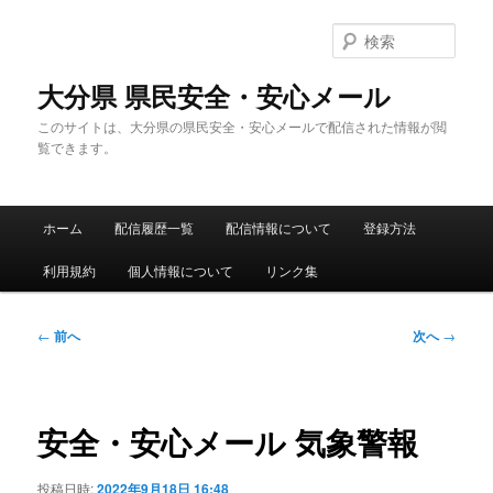
メ
イ
検
ン
索
コ
大分県 県民安全・安心メール
ン
このサイトは、大分県の県民安全・安心メールで配信された情報が閲
テ
覧できます。
ン
ツ
へ
メ
移
ホーム
配信履歴一覧
配信情報について
登録方法
イ
動
ン
利用規約
個人情報について
リンク集
メ
ニ
ュ
投
←
前へ
次へ
→
ー
稿
ナ
ビ
ゲ
安全・安心メール 気象警報
ー
シ
投稿日時:
2022年9月18日 16:48