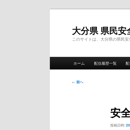
メ
イ
ン
大分県 県民安
コ
このサイトは、大分県の県民安
ン
テ
ン
メ
ツ
ホーム
配信履歴一覧
配
イ
へ
ン
移
メ
投
動
←
前へ
ニ
稿
ュ
ナ
ー
ビ
安
ゲ
ー
シ
投稿日時:
2