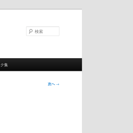
検
索
ンク集
次へ
→