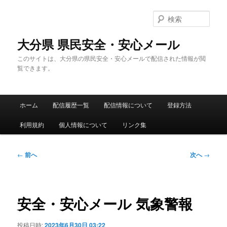
メ
イ
検
ン
索
コ
大分県 県民安全・安心メール
ン
このサイトは、大分県の県民安全・安心メールで配信された情報が閲
テ
覧できます。
ン
ツ
へ
メ
移
ホーム
配信履歴一覧
配信情報について
登録方法
イ
動
ン
利用規約
個人情報について
リンク集
メ
ニ
ュ
投
←
前へ
次へ
→
ー
稿
ナ
ビ
ゲ
安全・安心メール 気象警報
ー
シ
投稿日時:
2023年6月30日 03:22