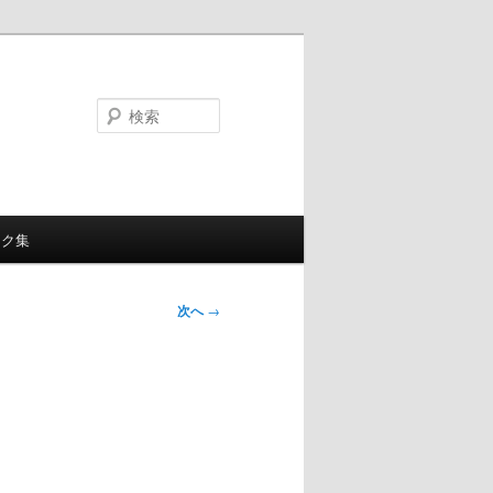
検
索
ンク集
次へ
→