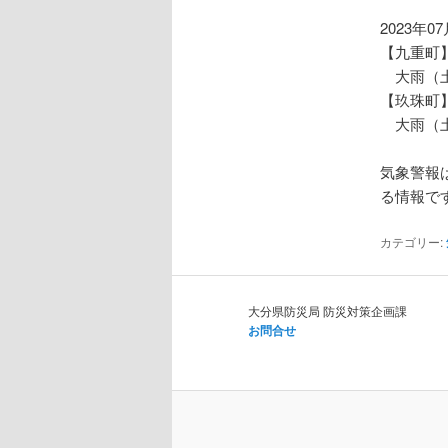
ョ
ン
2023年0
【九重町
大雨（土
【玖珠町
大雨（土
気象警報
る情報で
カテゴリー:
大分県防災局 防災対策企画課
お問合せ