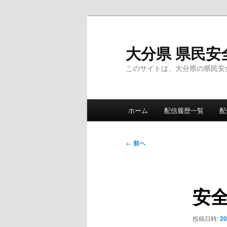
メ
イ
ン
大分県 県民安
コ
このサイトは、大分県の県民安
ン
テ
ン
メ
ツ
ホーム
配信履歴一覧
配
イ
へ
ン
移
メ
投
動
←
前へ
ニ
稿
ュ
ナ
ー
ビ
安
ゲ
ー
シ
投稿日時:
2