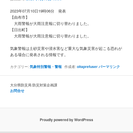
ョ
ン
2023年07月10日19時06分 発表
【由布市】
大雨警報が大雨注意報に切り替わりました。
【日出町】
大雨警報が大雨注意報に切り替わりました。
気象警報は土砂災害や浸水害など重大な気象災害が起こる恐れが
ある場合に発表される情報です。
カテゴリー:
気象特別警報・警報
作成者:
oitaprefuser
パーマリンク
大分県防災局 防災対策企画課
お問合せ
Proudly powered by WordPress