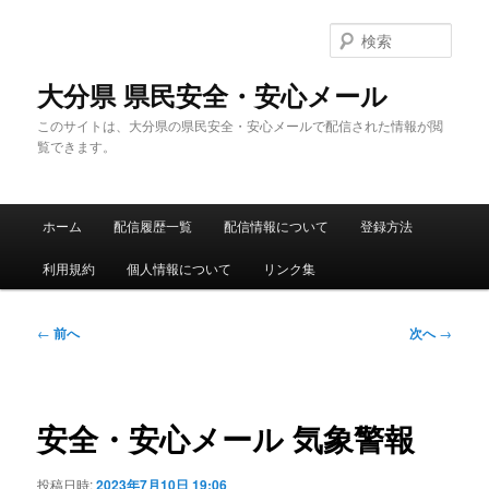
メ
イ
検
ン
索
コ
大分県 県民安全・安心メール
ン
このサイトは、大分県の県民安全・安心メールで配信された情報が閲
テ
覧できます。
ン
ツ
へ
メ
移
ホーム
配信履歴一覧
配信情報について
登録方法
イ
動
ン
利用規約
個人情報について
リンク集
メ
ニ
ュ
投
←
前へ
次へ
→
ー
稿
ナ
ビ
ゲ
安全・安心メール 気象警報
ー
シ
投稿日時:
2023年7月10日 19:06