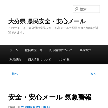
メ
イ
検
ン
索
コ
大分県 県民安全・安心メール
ン
このサイトは、大分県の県民安全・安心メールで配信された情報が閲
テ
覧できます。
ン
ツ
へ
メ
移
ホーム
配信履歴一覧
配信情報について
登録方法
イ
動
ン
利用規約
個人情報について
リンク集
メ
ニ
ュ
投
←
前へ
次へ
→
ー
稿
ナ
ビ
ゲ
安全・安心メール 気象警報
ー
シ
投稿日時:
2023年7月12日 18:45