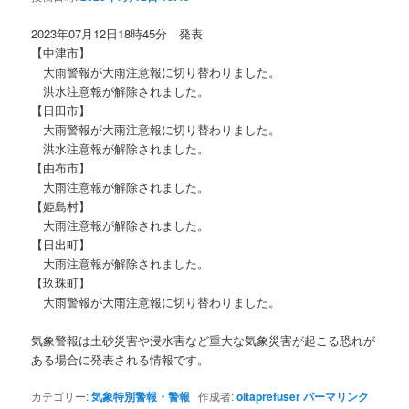
ョ
ン
2023年07月12日18時45分 発表
【中津市】
大雨警報が大雨注意報に切り替わりました。
洪水注意報が解除されました。
【日田市】
大雨警報が大雨注意報に切り替わりました。
洪水注意報が解除されました。
【由布市】
大雨注意報が解除されました。
【姫島村】
大雨注意報が解除されました。
【日出町】
大雨注意報が解除されました。
【玖珠町】
大雨警報が大雨注意報に切り替わりました。
気象警報は土砂災害や浸水害など重大な気象災害が起こる恐れが
ある場合に発表される情報です。
カテゴリー:
気象特別警報・警報
作成者:
oitaprefuser
パーマリンク