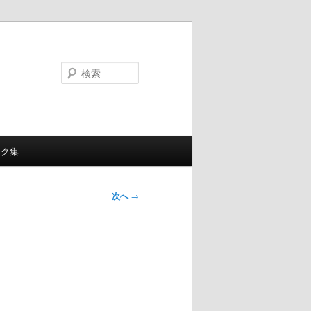
検
索
ンク集
次へ
→