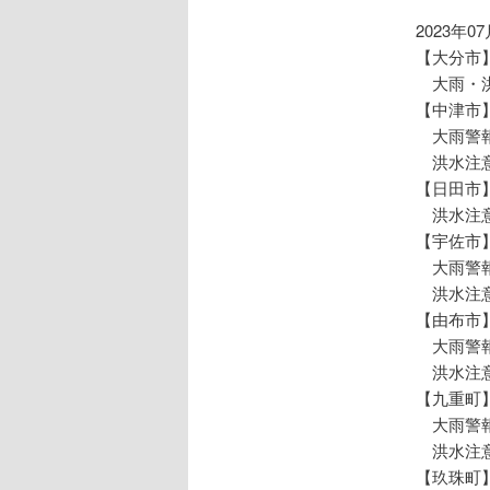
ョ
ン
2023年0
【大分市
大雨・洪
【中津市
大雨警報
洪水注意
【日田市
洪水注意
【宇佐市
大雨警報
洪水注意
【由布市
大雨警報
洪水注意
【九重町
大雨警報
洪水注意
【玖珠町