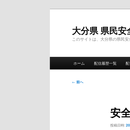
メ
イ
ン
大分県 県民安
コ
このサイトは、大分県の県民安
ン
テ
ン
メ
ツ
ホーム
配信履歴一覧
配
イ
へ
ン
移
メ
投
動
←
前へ
ニ
稿
ュ
ナ
ー
ビ
安
ゲ
ー
シ
投稿日時:
2