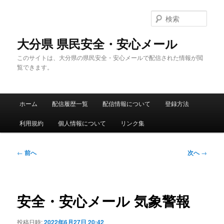
メ
イ
検
ン
索
コ
大分県 県民安全・安心メール
ン
このサイトは、大分県の県民安全・安心メールで配信された情報が閲
テ
覧できます。
ン
ツ
へ
メ
移
ホーム
配信履歴一覧
配信情報について
登録方法
イ
動
ン
利用規約
個人情報について
リンク集
メ
ニ
ュ
投
←
前へ
次へ
→
ー
稿
ナ
ビ
ゲ
安全・安心メール 気象警報
ー
シ
投稿日時:
2022年6月27日 20:42