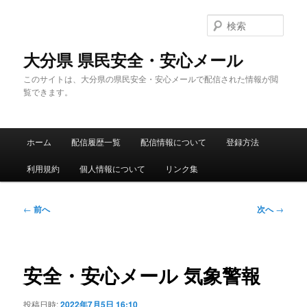
メ
イ
検
ン
索
コ
大分県 県民安全・安心メール
ン
このサイトは、大分県の県民安全・安心メールで配信された情報が閲
テ
覧できます。
ン
ツ
へ
メ
移
ホーム
配信履歴一覧
配信情報について
登録方法
イ
動
ン
利用規約
個人情報について
リンク集
メ
ニ
ュ
投
←
前へ
次へ
→
ー
稿
ナ
ビ
ゲ
安全・安心メール 気象警報
ー
シ
投稿日時:
2022年7月5日 16:10