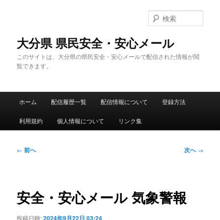
メ
イ
検
ン
索
コ
大分県 県民安全・安心メール
ン
このサイトは、大分県の県民安全・安心メールで配信された情報が閲
テ
覧できます。
ン
ツ
へ
メ
移
ホーム
配信履歴一覧
配信情報について
登録方法
イ
動
ン
利用規約
個人情報について
リンク集
メ
ニ
ュ
投
←
前へ
次へ
→
ー
稿
ナ
ビ
ゲ
安全・安心メール 気象警報
ー
シ
投稿日時:
2024年9月22日 03:24