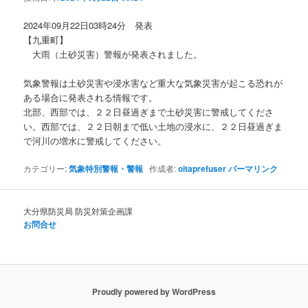
ョ
ン
2024年09月22日03時24分 発表
【九重町】
大雨（土砂災害）警報が発表されました。
気象警報は土砂災害や浸水害など重大な気象災害が起こる恐れが
ある場合に発表される情報です。
北部、西部では、２２日昼過ぎまで土砂災害に警戒してくださ
い。西部では、２２日朝まで低い土地の浸水に、２２日昼過ぎま
で河川の増水に警戒してください。
カテゴリー:
気象特別警報・警報
作成者:
oitaprefuser
パーマリンク
大分県防災局 防災対策企画課
お問合せ
Proudly powered by WordPress