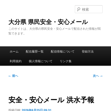
メ
イ
検
ン
索
コ
大分県 県民安全・安心メール
ン
このサイトは、大分県の県民安全・安心メールで配信された情報が閲
テ
覧できます。
ン
ツ
へ
メ
移
ホーム
配信履歴一覧
配信情報について
登録方法
イ
動
ン
利用規約
個人情報について
リンク集
メ
ニ
ュ
投
←
前へ
次へ
→
ー
稿
ナ
ビ
ゲ
安全・安心メール 洪水予報
ー
シ
投稿日時:
2026年6月25日 09:31