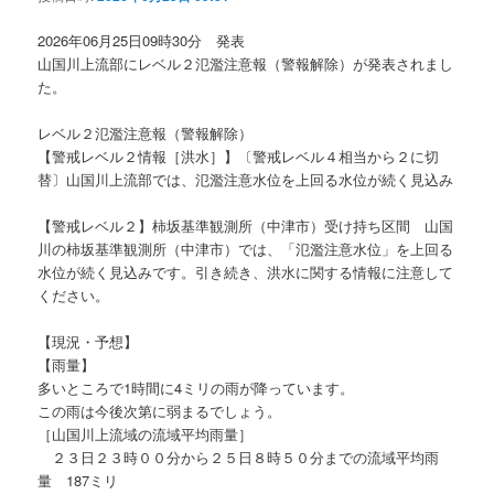
ョ
ン
2026年06月25日09時30分 発表
山国川上流部にレベル２氾濫注意報（警報解除）が発表されまし
た。
レベル２氾濫注意報（警報解除）
【警戒レベル２情報［洪水］】〔警戒レベル４相当から２に切
替〕山国川上流部では、氾濫注意水位を上回る水位が続く見込み
【警戒レベル２】柿坂基準観測所（中津市）受け持ち区間 山国
川の柿坂基準観測所（中津市）では、「氾濫注意水位」を上回る
水位が続く見込みです。引き続き、洪水に関する情報に注意して
ください。
【現況・予想】
【雨量】
多いところで1時間に4ミリの雨が降っています。
この雨は今後次第に弱まるでしょう。
［山国川上流域の流域平均雨量］
２３日２３時００分から２５日８時５０分までの流域平均雨
量 187ミリ