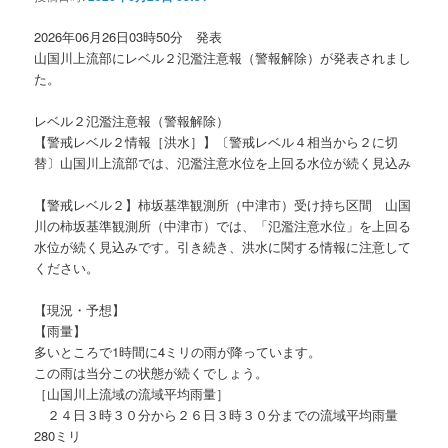
ョ
ン
2026年06月26日03時50分 発表
山国川上流部にレベル２氾濫注意報（警報解除）が発表されまし
た。
レベル２氾濫注意報（警報解除）
【警戒レベル２情報［洪水］】〔警戒レベル４相当から２に切
替〕山国川上流部では、氾濫注意水位を上回る水位が続く見込み
【警戒レベル２】柿坂基準観測所（中津市）受け持ち区間 山国
川の柿坂基準観測所（中津市）では、「氾濫注意水位」を上回る
水位が続く見込みです。引き続き、洪水に関する情報に注意して
ください。
【現況・予想】
【雨量】
多いところで1時間に4ミリの雨が降っています。
この雨は当分この状態が続くでしょう。
［山国川上流域の流域平均雨量］
２４日３時３０分から２６日３時３０分までの流域平均雨量
280ミリ