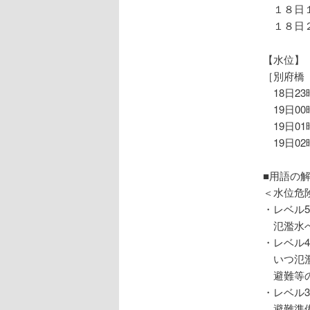
１８日１
１８日２
【水位】
［別府橋
18日23
19日00
19日01
19日02
■用語の
＜水位危
・レベル5
氾濫水へ
・レベル4
いつ氾濫
避難等の
・レベル3
避難準備