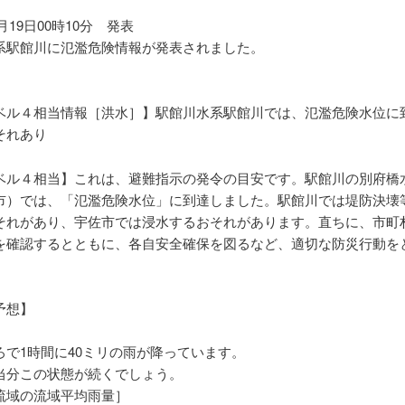
9月19日00時10分 発表
系駅館川に氾濫危険情報が発表されました。
ベル４相当情報［洪水］】駅館川水系駅館川では、氾濫危険水位に
それあり
ベル４相当】これは、避難指示の発令の目安です。駅館川の別府橋
市）では、「氾濫危険水位」に到達しました。駅館川では堤防決壊
それがあり、宇佐市では浸水するおそれがあります。直ちに、市町
を確認するとともに、各自安全確保を図るなど、適切な防災行動を
予想】
ろで1時間に40ミリの雨が降っています。
当分この状態が続くでしょう。
流域の流域平均雨量］