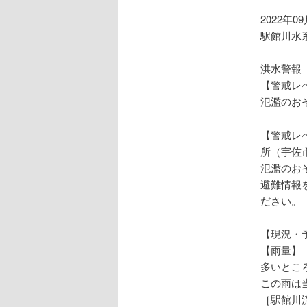
ョ
ン
2022年0
駅館川水
洪水警報
【警戒レ
氾濫のお
【警戒レ
所（宇佐
氾濫のお
避難情報
ださい。
【現況・
【雨量】
多いとこ
この雨は
［駅館川