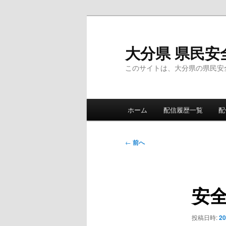
メ
イ
ン
大分県 県民安
コ
このサイトは、大分県の県民安
ン
テ
ン
メ
ツ
ホーム
配信履歴一覧
配
イ
へ
ン
移
メ
投
動
←
前へ
ニ
稿
ュ
ナ
ー
ビ
安
ゲ
ー
シ
投稿日時:
2