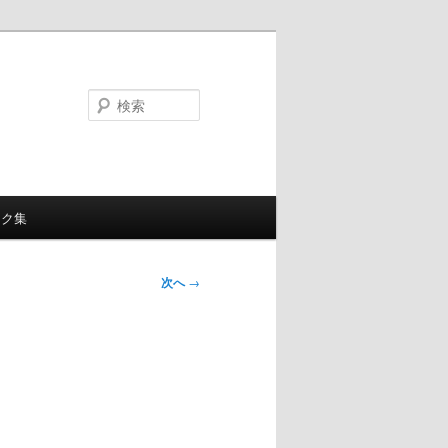
検
索
ンク集
次へ
→