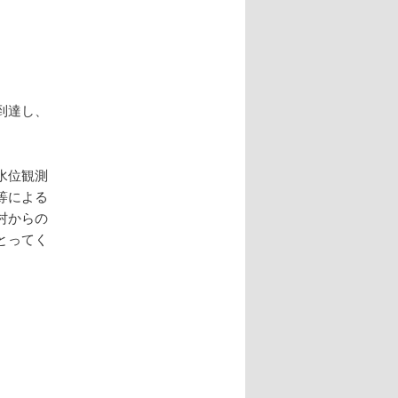
到達し、
水位観測
等による
村からの
とってく