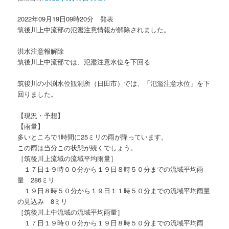
ョ
ン
2022年09月19日09時20分 発表
筑後川上中流部の氾濫注意情報が解除されました。
洪水注意報解除
筑後川上中流部では、氾濫注意水位を下回る
筑後川の小渕水位観測所（日田市）では、「氾濫注意水位」を下
回りました。
【現況・予想】
【雨量】
多いところで1時間に25ミリの雨が降っています。
この雨は当分この状態が続くでしょう。
［筑後川上流域の流域平均雨量］
１７日１９時００分から１９日８時５０分までの流域平均雨
量 286ミリ
１９日８時５０分から１９日１１時５０分までの流域平均雨量
の見込み 8ミリ
［筑後川上中流域の流域平均雨量］
１７日１９時００分から１９日８時５０分までの流域平均雨