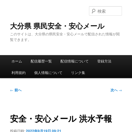
メ
イ
検
ン
索
コ
大分県 県民安全・安心メール
ン
このサイトは、大分県の県民安全・安心メールで配信された情報が閲
テ
覧できます。
ン
ツ
へ
メ
移
ホーム
配信履歴一覧
配信情報について
登録方法
イ
動
ン
利用規約
個人情報について
リンク集
メ
ニ
ュ
投
←
前へ
次へ
→
ー
稿
ナ
ビ
ゲ
安全・安心メール 洪水予報
ー
シ
投稿日時:
2022年9月19日 09:21