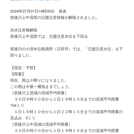
ョ
ン
2024年07月01日19時30分 発表
筑後川上中流部の氾濫注意情報が解除されました。
洪水注意報解除
筑後川上中流部では、氾濫注意水位を下回る
筑後川の小渕水位観測所（日田市）では、「氾濫注意水位」を下
回りました。
【現況・予想】
【雨量】
現在、雨は小降りになりました。
この雨は今後一層強まるでしょう。
［筑後川上流域の流域平均雨量］
３０日９時００分から１日１９時１０分までの流域平均雨量
154ミリ
１日１９時１０分から１日２２時１０分までの流域平均雨量の
見込み 5ミリ
［筑後川上中流域の流域平均雨量］
３０日６時００分から１日１９時１０分までの流域平均雨量