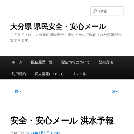
メ
イ
検
ン
索
コ
大分県 県民安全・安心メール
ン
このサイトは、大分県の県民安全・安心メールで配信された情報が閲
テ
覧できます。
ン
ツ
へ
メ
移
ホーム
配信履歴一覧
配信情報について
登録方法
イ
動
ン
利用規約
個人情報について
リンク集
メ
ニ
ュ
投
←
前へ
次へ
→
ー
稿
ナ
ビ
ゲ
安全・安心メール 洪水予報
ー
シ
投稿日時:
2024年7月1日 19:31