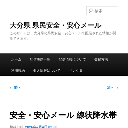
メ
イ
検
ン
索
コ
大分県 県民安全・安心メール
ン
このサイトは、大分県の県民安全・安心メールで配信された情報が閲
テ
覧できます。
ン
ツ
へ
メ
移
ホーム
配信履歴一覧
配信情報について
登録方法
イ
動
ン
利用規約
個人情報について
リンク集
メ
ニ
ュ
投
←
前へ
次へ
→
ー
稿
ナ
ビ
ゲ
安全・安心メール 線状降水帯
ー
シ
投稿日時:
2026年7月4日 02:53