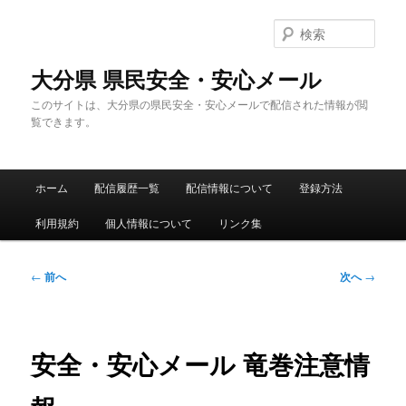
メ
イ
検
ン
索
コ
大分県 県民安全・安心メール
ン
このサイトは、大分県の県民安全・安心メールで配信された情報が閲
テ
覧できます。
ン
ツ
へ
メ
移
ホーム
配信履歴一覧
配信情報について
登録方法
イ
動
ン
利用規約
個人情報について
リンク集
メ
ニ
ュ
投
←
前へ
次へ
→
ー
稿
ナ
ビ
ゲ
安全・安心メール 竜巻注意情
ー
シ