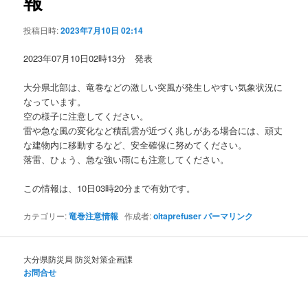
報
ョ
ン
投稿日時:
2023年7月10日 02:14
2023年07月10日02時13分 発表
大分県北部は、竜巻などの激しい突風が発生しやすい気象状況に
なっています。
空の様子に注意してください。
雷や急な風の変化など積乱雲が近づく兆しがある場合には、頑丈
な建物内に移動するなど、安全確保に努めてください。
落雷、ひょう、急な強い雨にも注意してください。
この情報は、10日03時20分まで有効です。
カテゴリー:
竜巻注意情報
作成者:
oitaprefuser
パーマリンク
大分県防災局 防災対策企画課
お問合せ