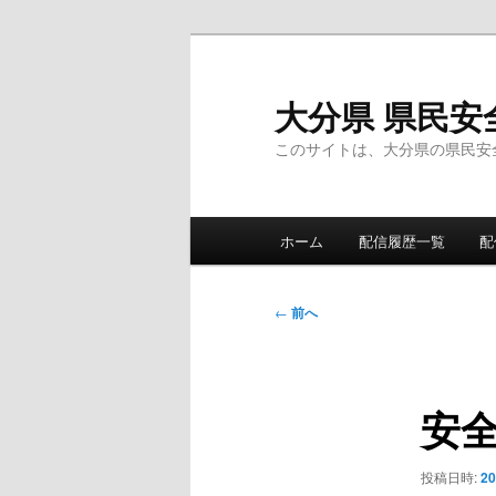
メ
イ
ン
大分県 県民安
コ
このサイトは、大分県の県民安
ン
テ
ン
メ
ツ
ホーム
配信履歴一覧
配
イ
へ
ン
移
メ
投
動
←
前へ
ニ
稿
ュ
ナ
ー
ビ
安
ゲ
ー
シ
投稿日時:
2