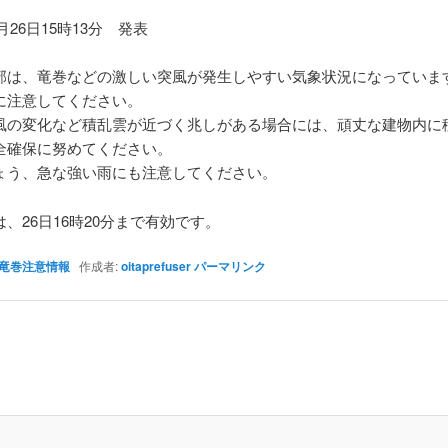
6月26日15時13分 発表
部は、竜巻などの激しい突風が発生しやすい気象状況になっていま
に注意してください。
風の変化など積乱雲が近づく兆しがある場合には、頑丈な建物内に
全確保に努めてください。
ょう、急な強い雨にも注意してください。
、26日16時20分まで有効です。
竜巻注意情報
作成者:
oitaprefuser
パーマリンク