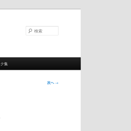
検
索
ンク集
次へ
→