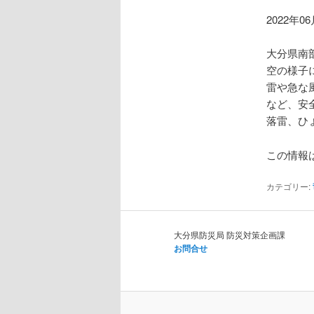
ョ
ン
2022年0
大分県南
空の様子
雷や急な
など、安
落雷、ひ
この情報は
カテゴリー:
大分県防災局 防災対策企画課
お問合せ